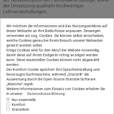
der Umsetzung qualitativ hochwertiger
Lehrveranstaltungen.
Wir möchten die Informationen und das Nutzungserlebnis auf
dieser Webseite an Ihre Bedürfnisse anpassen. Deswegen
verwenden wir sog. Cookies. Sie können selbst entscheiden,
welche Cookies genau bei Ihrem Besuch unserer Webseiten
gesetzt werden sollen.
Einige Cookies sind für den Abruf der Website notwendig,
damit diese auf Ihrem Endgerät richtig anzeigen werden
kann. Diese essentiellen Cookies können nicht abgewählt
werden.
Der Komfort-Cookie speichert Ihre Spracheinstellung und
bevorzugte Suchmaschine, während „Statistik“ die
Auswertung durch die Open-Source-Statistik-Software
Madeleine Crößmann-Amend
„Matomo“ regelt.
Weitere Informationen zum Einsatz von Cookies erhalten Sie
Der Fachbereich Biologie gratuliert ganz herzlich und
in unserer
Datenschutzerklärung
.
Nur essentielle
bedankt sich für das herausragende Engagement von
Komfort
Frau Madeleine Crößmann-Amend!
Statistiken