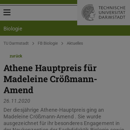
Menü öffnen
Biologie
Sie befinden sich hier:
TU Darmstadt
FB Biologie
Aktuelles
zurück
Athene Hauptpreis für
Madeleine Crößmann-
Amend
26.11.2020
Der diesjährige Athene-Hauptpreis ging an
Madeleine Crößmann-Amend . Sie wurde
ausgezeichnet für ihr besonderes Engagement in
der Neukonzeption der Fachdidaktik Biologie sowie