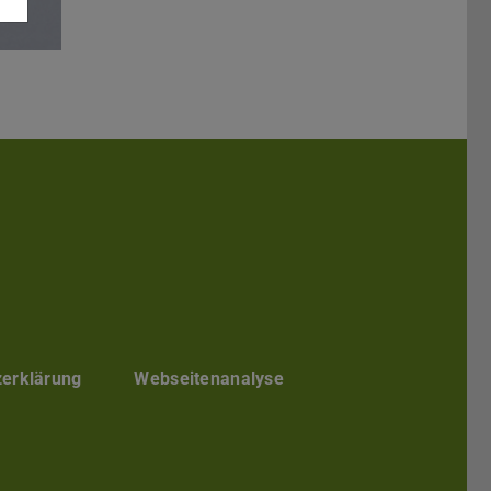
Darmstadt
r TU Darmstadt
Seite der TU Darmstadt
Tube-Kanal der TU Darmstadt
zerklärung
Webseitenanalyse