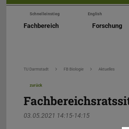
Menü
überspringen
Schnelleinstieg
English
Fachbereich
Forschung
Sie befinden sich hier:
TU Darmstadt
FB Biologie
Aktuelles
zurück
Fachbereichsratss
03.05.2021 14:15-14:15