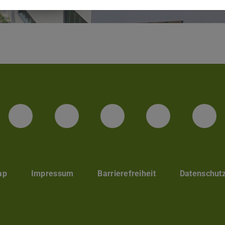
LinkedIn-Seite der TU Darmstadt
Instagram-Kanal der TU 
Bluesky-Kanal de
Facebook-
You
ap
Impressum
Barrierefreiheit
Datenschut