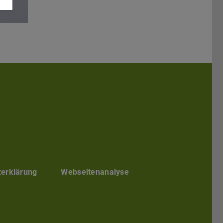
Darmstadt
r TU Darmstadt
Seite der TU Darmstadt
Tube-Kanal der TU Darmstadt
zerklärung
Webseitenanalyse