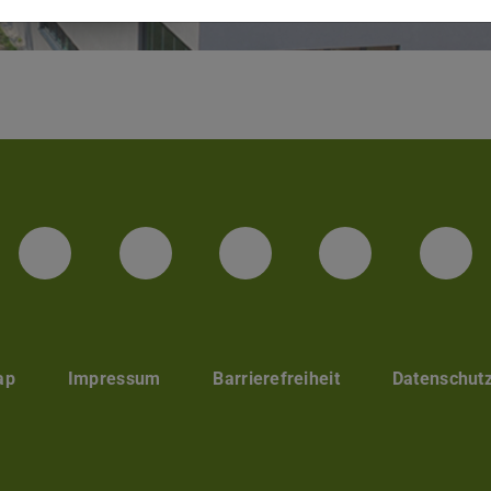
LinkedIn-Seite der TU Darmstadt
Instagram-Kanal der TU 
Bluesky-Kanal de
Facebook-
You
ap
Impressum
Barrierefreiheit
Datenschut