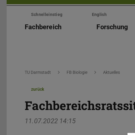
Menü
überspringen
Schnelleinstieg
English
Fachbereich
Forschung
Sie befinden sich hier:
TU Darmstadt
FB Biologie
Aktuelles
zurück
Fachbereichsratss
11.07.2022 14:15