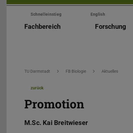
Menü
überspringen
Schnelleinstieg
English
Fachbereich
Forschung
Sie befinden sich hier:
TU Darmstadt
FB Biologie
Aktuelles
zurück
Promotion
M.Sc. Kai Breitwieser