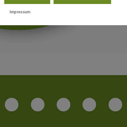
Impressum
LinkedIn-Seite der TU Darmstadt
Instagram-Kanal der TU 
Bluesky-Kanal de
Facebook-
You