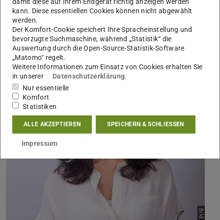
damit diese auf Ihrem Endgerät richtig anzeigen werden
Mehr erfahren
kann. Diese essentiellen Cookies können nicht abgewählt
werden.
Der Komfort-Cookie speichert Ihre Spracheinstellung und
bevorzugte Suchmaschine, während „Statistik“ die
Professorin Milica Radisic
Auswertung durch die Open-Source-Statistik-Software
„Matomo“ regelt.
Weitere Informationen zum Einsatz von Cookies erhalten Sie
in unserer
Datenschutzerklärung
.
Nur essentielle
Komfort
Statistiken
ALLE AKZEPTIEREN
SPEICHERN & SCHLIESSEN
Impressum