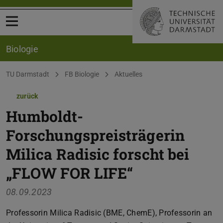
Menü öffnen
Biologie
Sie befinden sich hier:
TU Darmstadt
FB Biologie
Aktuelles
zurück
Humboldt-
Forschungspreisträgerin
Milica Radisic forscht bei
„FLOW FOR LIFE“
08.09.2023
Professorin Milica Radisic (BME, ChemE), Professorin an