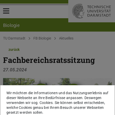
Menü öffnen
Biologie
Sie befinden sich hier:
TU Darmstadt
FB Biologie
Aktuelles
zurück
Fachbereichsratssitzung
27.05.2024
Wir möchten die Informationen und das Nutzungserlebnis auf
dieser Webseite an Ihre Bedürfnisse anpassen. Deswegen
verwenden wir sog. Cookies. Sie können selbst entscheiden,
welche Cookies genau bei Ihrem Besuch unserer Webseiten
gesetzt werden sollen.