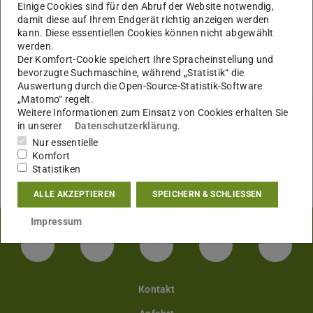
Einige Cookies sind für den Abruf der Website notwendig,
damit diese auf Ihrem Endgerät richtig anzeigen werden
kann. Diese essentiellen Cookies können nicht abgewählt
werden.
Der Komfort-Cookie speichert Ihre Spracheinstellung und
bevorzugte Suchmaschine, während „Statistik“ die
Auswertung durch die Open-Source-Statistik-Software
„Matomo“ regelt.
Weitere Informationen zum Einsatz von Cookies erhalten Sie
in unserer
Datenschutzerklärung
.
Nur essentielle
Komfort
Statistiken
ALLE AKZEPTIEREN
SPEICHERN & SCHLIESSEN
Impressum
LinkedIn-Seite der TU Darmstadt
Instagram-Kanal der TU Darmstad
Bluesky-Kanal der TU D
Facebook-Seite
YouTu
Kontakt