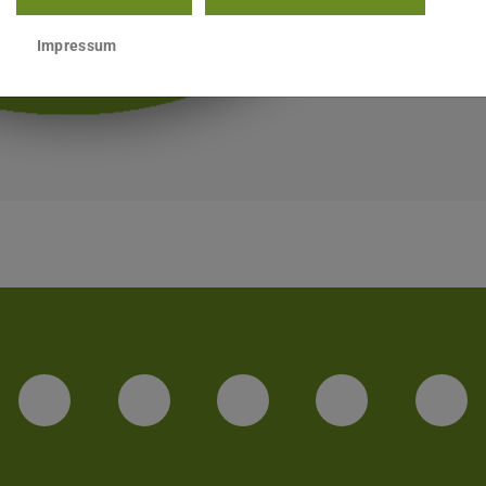
Impressum
LinkedIn-Seite der TU Darmstadt
Instagram-Kanal der TU 
Bluesky-Kanal de
Facebook-
You