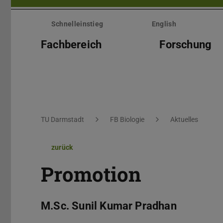
Menü
überspringen
Schnelleinstieg
English
Fachbereich
Forschung
Sie befinden sich hier:
TU Darmstadt
FB Biologie
Aktuelles
zurück
Promotion
M.Sc. Sunil Kumar Pradhan