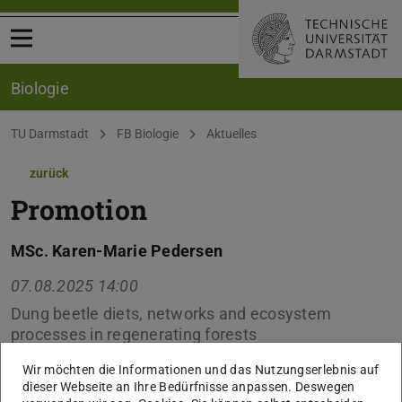
Menü öffnen
Biologie
Sie befinden sich hier:
TU Darmstadt
FB Biologie
Aktuelles
zurück
Promotion
MSc. Karen-Marie Pedersen
07.08.2025 14:00
Dung beetle diets, networks and ecosystem
processes in regenerating forests
Wir möchten die Informationen und das Nutzungserlebnis auf
dieser Webseite an Ihre Bedürfnisse anpassen. Deswegen