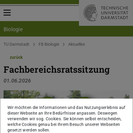
Menü öffnen
Biologie
Sie befinden sich hier:
TU Darmstadt
FB Biologie
Aktuelles
zurück
Fachbereichsratssitzung
01.06.2026
Wir möchten die Informationen und das Nutzungserlebnis auf
dieser Webseite an Ihre Bedürfnisse anpassen. Deswegen
verwenden wir sog. Cookies. Sie können selbst entscheiden,
welche Cookies genau bei Ihrem Besuch unserer Webseiten
gesetzt werden sollen.