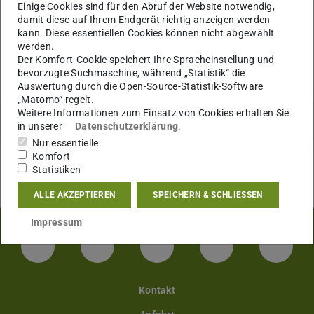
Einige Cookies sind für den Abruf der Website notwendig,
damit diese auf Ihrem Endgerät richtig anzeigen werden
kann. Diese essentiellen Cookies können nicht abgewählt
werden.
Der Komfort-Cookie speichert Ihre Spracheinstellung und
bevorzugte Suchmaschine, während „Statistik“ die
Auswertung durch die Open-Source-Statistik-Software
„Matomo“ regelt.
Weitere Informationen zum Einsatz von Cookies erhalten Sie
in unserer
Datenschutzerklärung
.
Nur essentielle
Komfort
Statistiken
ALLE AKZEPTIEREN
SPEICHERN & SCHLIESSEN
Impressum
LinkedIn-Seite der TU Darmstadt
Instagram-Kanal der TU Darmstad
Bluesky-Kanal der TU D
Facebook-Seite
YouTu
Kontakt