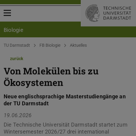
Menü öffnen
Biologie
Sie befinden sich hier:
TU Darmstadt
FB Biologie
Aktuelles
zurück
Von Molekülen bis zu
Ökosystemen
Neue englischsprachige Masterstudiengänge an
der TU Darmstadt
19.06.2026
Die Technische Universität Darmstadt startet zum
Wintersemester 2026/27 drei international