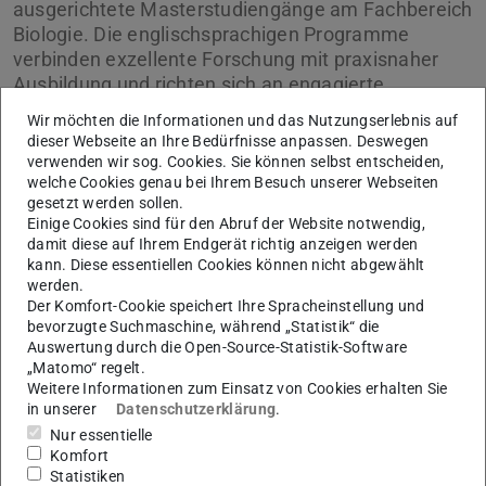
ausgerichtete Masterstudiengänge am Fachbereich
Biologie. Die englischsprachigen Programme
verbinden exzellente Forschung mit praxisnaher
Ausbildung und richten sich an engagierte
Studierende aus aller Welt, die wissenschaftliche
Wir möchten die Informationen und das Nutzungserlebnis auf
Expertise mit interdisziplinären Kompetenzen und
dieser Webseite an Ihre Bedürfnisse anpassen. Deswegen
beruflicher Orientierung verknüpfen möchten.
verwenden wir sog. Cookies. Sie können selbst entscheiden,
Bewerbungen sind ab sofort möglich.
welche Cookies genau bei Ihrem Besuch unserer Webseiten
gesetzt werden sollen.
Einige Cookies sind für den Abruf der Website notwendig,
damit diese auf Ihrem Endgerät richtig anzeigen werden
kann. Diese essentiellen Cookies können nicht abgewählt
werden.
Der Komfort-Cookie speichert Ihre Spracheinstellung und
bevorzugte Suchmaschine, während „Statistik“ die
Auswertung durch die Open-Source-Statistik-Software
„Matomo“ regelt.
Weitere Informationen zum Einsatz von Cookies erhalten Sie
in unserer
Datenschutzerklärung
.
Nur essentielle
Komfort
Statistiken