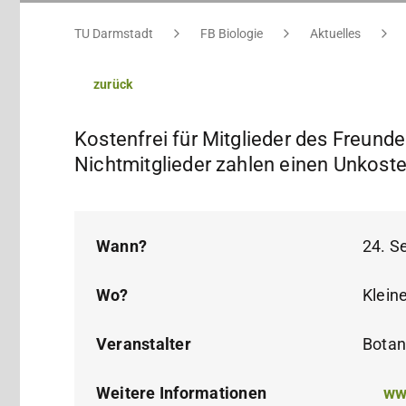
Sie befinden sich hier:
TU Darmstadt
FB Biologie
Aktuelles
zurück
Kostenfrei für Mitglieder des Freund
Nichtmitglieder zahlen einen Unkosten
Wann?
24. S
Wo?
Klein
Veranstalter
Botan
Weitere Informationen
ww