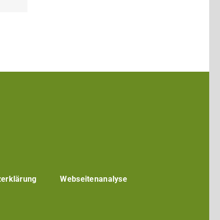
Darmstadt
r TU Darmstadt
Seite der TU Darmstadt
Tube-Kanal der TU Darmstadt
zerklärung
Webseitenanalyse