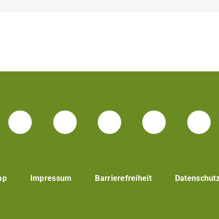
LinkedIn-Seite der TU Darmstadt
Instagram-Kanal der TU 
Bluesky-Kanal de
Facebook-
You
ap
Impressum
Barrierefreiheit
Datenschut