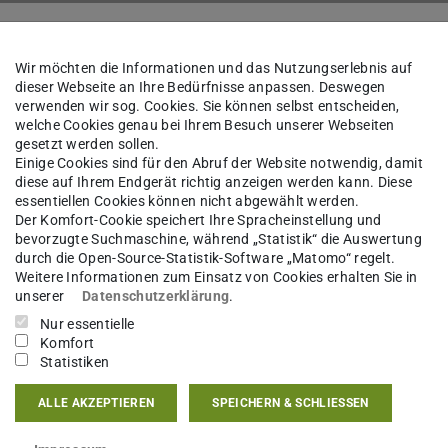
Über den Fachbereich
Wir möchten die Informationen und das Nutzungserlebnis auf
dieser Webseite an Ihre Bedürfnisse anpassen. Deswegen
verwenden wir sog. Cookies. Sie können selbst entscheiden,
welche Cookies genau bei Ihrem Besuch unserer Webseiten
Hui Zhang
gesetzt werden sollen.
Einige Cookies sind für den Abruf der Website notwendig, damit
diese auf Ihrem Endgerät richtig anzeigen werden kann. Diese
essentiellen Cookies können nicht abgewählt werden.
sgebiet(e)
Der Komfort-Cookie speichert Ihre Spracheinstellung und
bevorzugte Suchmaschine, während „Statistik“ die Auswertung
doso Lab: Cell biology & epigenetics
durch die Open-Source-Statistik-Software „Matomo“ regelt.
Weitere Informationen zum Einsatz von Cookies erhalten Sie in
unserer
Datenschutzerklärung
.
kt
Nur essentielle
Komfort
.zhang@tu-...
Statistiken
03 206
ALLE AKZEPTIEREN
SPEICHERN & SCHLIESSEN
tspahnstraße 10