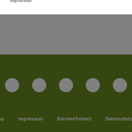
Impressum
Darmstadt
LinkedIn-Seite der TU Darmstadt
Instagram-Kanal der TU 
Bluesky-Kanal de
Facebook-
You
ap
Impressum
Barrierefreiheit
Datenschut