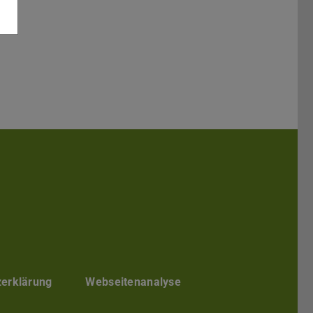
Darmstadt
r TU Darmstadt
Seite der TU Darmstadt
Tube-Kanal der TU Darmstadt
zerklärung
Webseitenanalyse