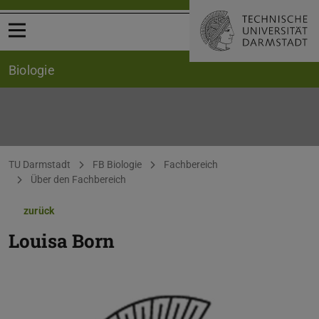
Menü öffnen
Biologie
Sie befinden sich hier:
TU Darmstadt
FB Biologie
Fachbereich
Über den Fachbereich
zurück
Louisa Born