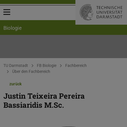
Menü öffnen
Biologie
Sie befinden sich hier:
TU Darmstadt
FB Biologie
Fachbereich
Über den Fachbereich
zurück
Justin Teixeira Pereira
Bassiaridis
M.Sc.