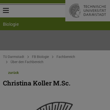
Menü öffnen
Biologie
Sie befinden sich hier:
TU Darmstadt
FB Biologie
Fachbereich
Über den Fachbereich
zurück
Christina Koller
M.Sc.