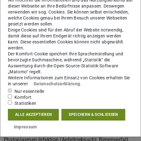
christina.koller@tu-...
dieser Webseite an Ihre Bedürfnisse anpassen. Deswegen
verwenden wir sog. Cookies. Sie können selbst entscheiden,
+49(0)3946 47-4812
welche Cookies genau bei Ihrem Besuch unserer Webseiten
gesetzt werden sollen.
Julius Kühn-Institut, Institut für Pflanzenschutz in Obst-
Einige Cookies sind für den Abruf der Website notwendig,
und Weinbau
damit diese auf Ihrem Endgerät richtig anzeigen werden
Schwabenheimerstr. 101
kann. Diese essentiellen Cookies können nicht abgewählt
werden.
69221
Dossenheim
Der Komfort-Cookie speichert Ihre Spracheinstellung und
bevorzugte Suchmaschine, während „Statistik“ die
Auswertung durch die Open-Source-Statistik-Software
„Matomo“ regelt.
Mehr Informationen
Weitere Informationen zum Einsatz von Cookies erhalten Sie
in unserer
Datenschutzerklärung
.
Aufgaben und Forschungsgebiete
Nur essentielle
Komfort
Doktorandin in der Arbeitsgruppe „Chemische
Statistiken
Pflanzenökologie“ und in Kooperation mit dem Julius
Kühn-Institut (Obst- und Weinbau) in Dossenheim in der
ALLE AKZEPTIEREN
SPEICHERN & SCHLIESSEN
Arbeitsgruppe „Angewandte Chemische Ökologie“ tätig
Impressum
Untersuchungen des Einflusses einer 16SrX-
Phytoplasmen-Infektion (Apfeltriebsucht, Birnenverfall,