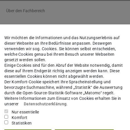
Über den Fachbereich
Wir möchten die Informationen und das Nutzungserlebnis auf
Markus Langhans
dieser Webseite an Ihre Bedürfnisse anpassen. Deswegen
verwenden wir sog. Cookies. Sie können selbst entscheiden,
welche Cookies genau bei Ihrem Besuch unserer Webseiten
sgebiet(e)
gesetzt werden sollen.
Einige Cookies sind für den Abruf der Website notwendig, damit
diese auf Ihrem Endgerät richtig anzeigen werden kann. Diese
s Lab: Biology of Algae and Protozoa
essentiellen Cookies können nicht abgewählt werden.
Der Komfort-Cookie speichert Ihre Spracheinstellung und
bevorzugte Suchmaschine, während „Statistik“ die Auswertung
kt
durch die Open-Source-Statistik-Software „Matomo“ regelt.
Weitere Informationen zum Einsatz von Cookies erhalten Sie in
kus.langhans@tu-...
unserer
Datenschutzerklärung
.
Nur essentielle
 6151 16-21945
Komfort
Statistiken
01 182