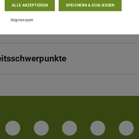
ALLE AKZEPTIEREN
SPEICHERN & SCHLIESSEN
tspahnstraße 10
Darmstadt
Impressum
eitsschwerpunkte
LinkedIn-Seite der TU Darmstadt
Instagram-Kanal der TU 
Bluesky-Kanal de
Facebook-
You