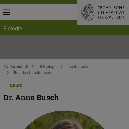
Menü öffnen
Biologie
Sie befinden sich hier:
TU Darmstadt
FB Biologie
Fachbereich
Über den Fachbereich
zurück
Dr.
Anna Busch