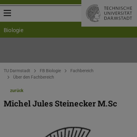
Menü öffnen
Biologie
Sie befinden sich hier:
TU Darmstadt
FB Biologie
Fachbereich
Über den Fachbereich
zurück
Michel Jules Steinecker
M.Sc