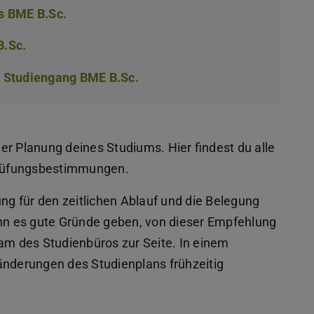
s BME B.Sc.
(PDF-Datei)
(wird in neuem Tab geöffnet)
.Sc.
(PDF-Datei)
(wird in neuem Tab geöffnet)
 Studiengang BME B.Sc.
(PDF-Datei)
(wird in neuem Tab geöffnet)
er Planung deines Studiums. Hier findest du alle
Prüfungsbestimmungen.
ung für den zeitlichen Ablauf und die Belegung
ann es gute Gründe geben, von dieser Empfehlung
eam des Studienbüros zur Seite. In einem
änderungen des Studienplans frühzeitig