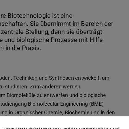
e Biotechnologie ist eine
nschaften. Sie übernimmt im Bereich der
entrale Stellung, denn sie überträgt
 und biologische Prozesse mit Hilfe
 in die Praxis.
den, Techniken und Synthesen entwickelt, um
 zu studieren. Zum anderen werden
 um Biomoleküle zu entwerfen und biologische
studiengang Biomolecular Engineering (BME)
dung in Organischer Chemie, Biochemie und in den
punkt liegt auf dem Design von Molekülen und