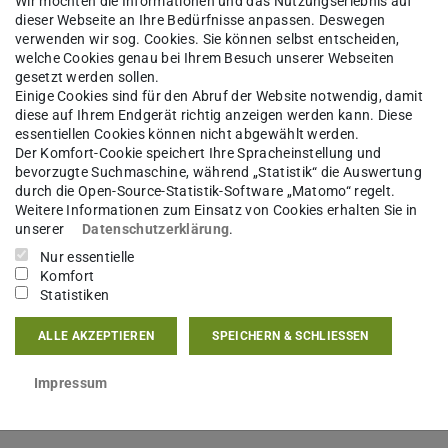
satz.
Wir möchten die Informationen und das Nutzungserlebnis auf
dieser Webseite an Ihre Bedürfnisse anpassen. Deswegen
verwenden wir sog. Cookies. Sie können selbst entscheiden,
welche Cookies genau bei Ihrem Besuch unserer Webseiten
gesetzt werden sollen.
Einige Cookies sind für den Abruf der Website notwendig, damit
Ein Studiengang - zwei
diese auf Ihrem Endgerät richtig anzeigen werden kann. Diese
Fachbereiche
essentiellen Cookies können nicht abgewählt werden.
Der Komfort-Cookie speichert Ihre Spracheinstellung und
bevorzugte Suchmaschine, während „Statistik“ die Auswertung
durch die Open-Source-Statistik-Software „Matomo“ regelt.
Weitere Informationen zum Einsatz von Cookies erhalten Sie in
Der Bachelorstudiengang ist ein
unserer
Datenschutzerklärung
.
gemeinsames Angebot der
Nur essentielle
Komfort
Fachbereiche Biologie und Chemie.
Statistiken
Mehr Informationen zum
Fachbereich Chemie findest du hier.
ALLE AKZEPTIEREN
SPEICHERN & SCHLIESSEN
Impressum
Mehr erfahren