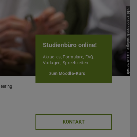
Bild: Fachbereich Biologie, TU Darmstadt
Studienbüro online!
Aktuelles, Formulare, FAQ,
Vorlagen, Sprechzeiten
zum Moodle-Kurs
neering
KONTAKT