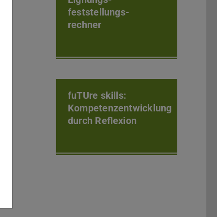
feststellungs-
rechner
fuTUre skills:
Kompetenzentwicklung
durch Reflexion