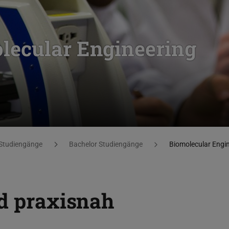
lecular Engineering
Studiengänge
Bachelor Studiengänge
Biomolecular Engi
nd praxisnah