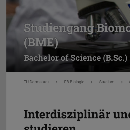
Studiengang Biomo
(BME)
Bachelor of Science (B.Sc.)
Sie befinden sich hier:
TU Darmstadt
FB Biologie
Studium
Interdisziplinär u
studieren