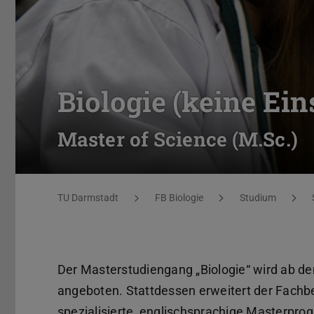
Biologie (keine Ei
Master of Science (M.Sc.)
Sie befinden sich hier:
TU Darmstadt
FB Biologie
Studium
Der Masterstudiengang „Biologie“ wird ab 
angeboten. Stattdessen erweitert der Fachb
spezialisierte, englischsprachige Masterpr