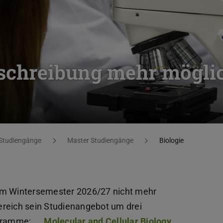
nschreibung mehr mögli
Studiengänge
Master Studiengänge
Biologie
dem Wintersemester 2026/27 nicht mehr
ereich sein Studienangebot um drei
ogramme:
Molecular and Cellular Biology
,