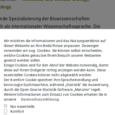
ology
.
nde Spezialisierung der Biowissenschaften
ch als internationaler Wissenschaftssprache. Die
 fachliche Profilbildung, bereiten auf die Arbeit
Wir möchten die Informationen und das Nutzungserlebnis auf
xten vor und verbinden fachliche Ausbildung
dieser Webseite an Ihre Bedürfnisse anpassen. Deswegen
etenzen für Forschung, Zusammenarbeit und
verwenden wir sog. Cookies. Sie können selbst entscheiden,
welche Cookies genau bei Ihrem Besuch unserer Webseiten
nalen Umfeld.
gesetzt werden sollen.
Einige Cookies sind für den Abruf der Website notwendig, damit
diese auf Ihrem Endgerät richtig anzeigen werden kann. Diese
essentiellen Cookies können nicht abgewählt werden.
Der Komfort-Cookie speichert Ihre Spracheinstellung und
bevorzugte Suchmaschine, während „Statistik“ die Auswertung
durch die Open-Source-Statistik-Software „Matomo“ regelt.
Weitere Informationen zum Einsatz von Cookies erhalten Sie in
unserer
Datenschutzerklärung
.
Nur essentielle
erpunktswahl
Komfort