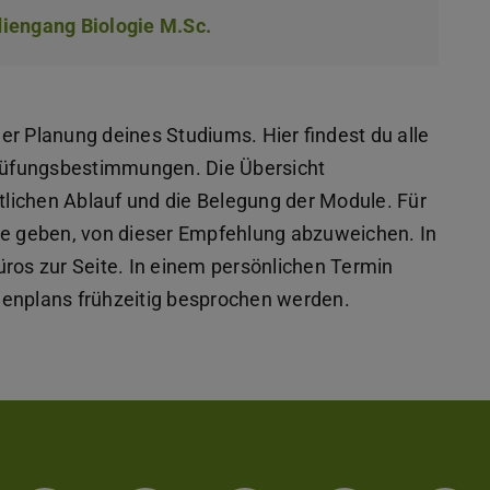
iengang Biologie M.Sc.
(PDF-Datei)
(wird in neuem Tab geöffnet)
er Planung deines Studiums. Hier findest du alle
rüfungsbestimmungen. Die Übersicht
itlichen Ablauf und die Belegung der Module. Für
de geben, von dieser Empfehlung abzuweichen. In
üros zur Seite. In einem persönlichen Termin
ienplans frühzeitig besprochen werden.