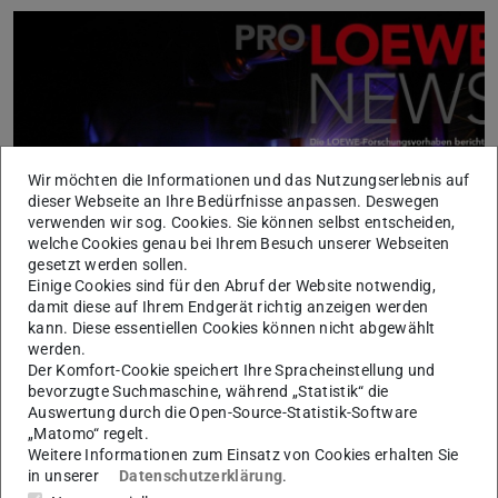
Wir möchten die Informationen und das Nutzungserlebnis auf
dieser Webseite an Ihre Bedürfnisse anpassen. Deswegen
verwenden wir sog. Cookies. Sie können selbst entscheiden,
welche Cookies genau bei Ihrem Besuch unserer Webseiten
gesetzt werden sollen.
Einige Cookies sind für den Abruf der Website notwendig,
damit diese auf Ihrem Endgerät richtig anzeigen werden
In der aktuellen Ausgabe der
ProLOEWE-News
wird
kann. Diese essentiellen Cookies können nicht abgewählt
unter anderem der LOEWE-Schwerpunkt FLOW FOR LIFE
werden.
vorgestellt.
Der Komfort-Cookie speichert Ihre Spracheinstellung und
bevorzugte Suchmaschine, während „Statistik“ die
Die
FLOW FOR LIFE
Wissenschaftlerinnen und
Auswertung durch die Open-Source-Statistik-Software
„Matomo“ regelt.
Wissenschaftler möchten steuer- und messbare
Weitere Informationen zum Einsatz von Cookies erhalten Sie
künstliche Versorgungsnetzwerke entwickeln, um damit
in unserer
Datenschutzerklärung
.
eine ausreichende Nährstoff- und Sauerstoffzufuhr für