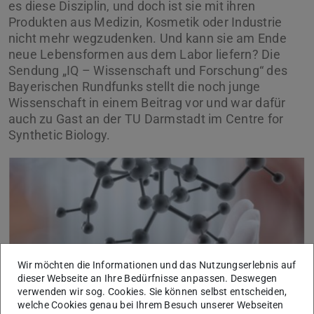
es diese Disziplin, und doch ist sie mit ihren
Produkten aus Medizin, Kosmetik oder Industrie
nicht mehr wegzudenken. Und kann sie am Ende
neue Lebensformen aus dem Labor liefern? Die
Sendung „IQ – Wissenschaft und Forschung“ des
Bayerischen Rundfunks stellt die noch junge
Wissenschaft in einem Beitrag vor und war dafür
auch zu Gast an der TU Darmstadt im Centre for
Synthetic Biology.
Wir möchten die Informationen und das Nutzungserlebnis auf
dieser Webseite an Ihre Bedürfnisse anpassen. Deswegen
verwenden wir sog. Cookies. Sie können selbst entscheiden,
welche Cookies genau bei Ihrem Besuch unserer Webseiten