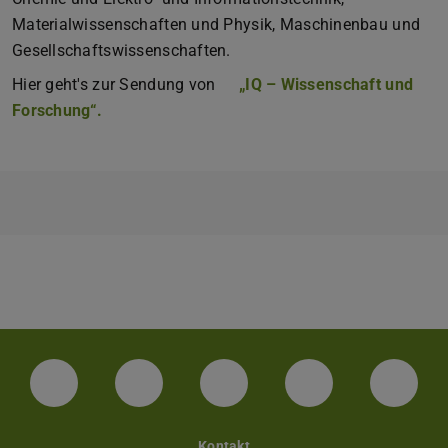
Materialwissenschaften und Physik, Maschinenbau und
Gesellschaftswissenschaften.
Hier geht's zur Sendung von
„IQ – Wissenschaft und
Forschung“.
LinkedIn-Seite der TU Darmstadt
Instagram-Kanal der TU Darmstad
Bluesky-Kanal der TU D
Facebook-Seite
YouTu
Kontakt