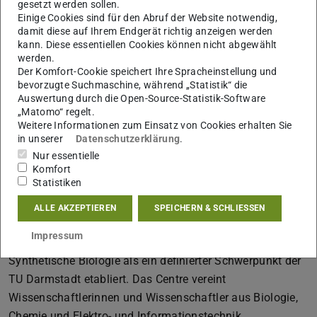
gesetzt werden sollen.
Einige Cookies sind für den Abruf der Website notwendig,
damit diese auf Ihrem Endgerät richtig anzeigen werden
Reporterin Daniela Remus ließ sich von Professor Heinz
kann. Diese essentiellen Cookies können nicht abgewählt
Koeppl erklären, dass synthetische Biologie vom Ansatz
werden.
her weit über reine Gentechnik hinausreicht. Elementare
Der Komfort-Cookie speichert Ihre Spracheinstellung und
bevorzugte Suchmaschine, während „Statistik“ die
Komponenten würden verknüpft, um biologische Zellen
Auswertung durch die Open-Source-Statistik-Software
mit komplexen, neuen Funktionalitäten auszustatten.
„Matomo“ regelt.
Weitere Informationen zum Einsatz von Cookies erhalten Sie
Professorin Beatrix Süß beschreibt die „neuen Wege“, die
in unserer
Datenschutzerklärung
.
durch das interdisziplinäre Arbeiten am Centre for
Nur essentielle
Synthetic Biology beschritten werden. Die Forschenden
Komfort
designen hier komplett neue RNA-Strukturen. Zum Einsatz
Statistiken
kommen diese besipielsweise in Testsystemen, etwa um
ALLE AKZEPTIEREN
SPEICHERN & SCHLIESSEN
Verunreinigungen im Wasser aufzuspüren.
Impressum
Mit dem
Centre for Synthetic Biology
wird die
Synthetische Biologie als ein definierter Schwerpunkt der
TU Darmstadt etabliert. Das Centre vereint
Wissenschaftlerinnen und Wissenschaftler aus Biologie,
Chemie und Elektro- und Informationstechnik,