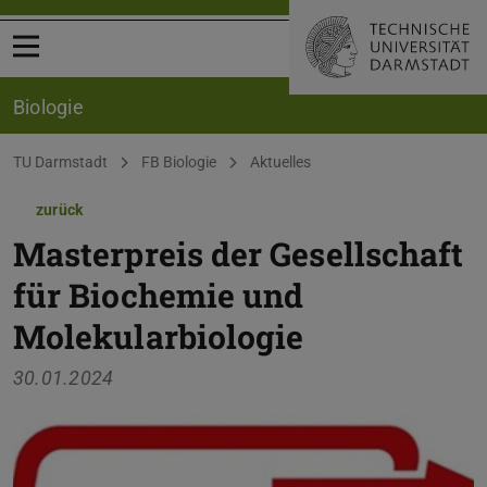
Menü öffnen
Biologie
Sie befinden sich hier:
TU Darmstadt
FB Biologie
Aktuelles
zurück
Masterpreis der Gesellschaft
für Biochemie und
Molekularbiologie
30.01.2024