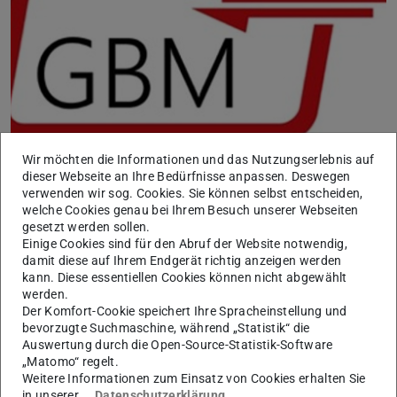
Wir möchten die Informationen und das Nutzungserlebnis auf
dieser Webseite an Ihre Bedürfnisse anpassen. Deswegen
Der Masterpreis 2023 der
Gesellschaft für Biochemie
verwenden wir sog. Cookies. Sie können selbst entscheiden,
und Molekularbiologie (GBM)
an der TU Darmstadt
welche Cookies genau bei Ihrem Besuch unserer Webseiten
wurde an Herrn Felix K. Geyer vergeben. Die prämierte
gesetzt werden sollen.
Einige Cookies sind für den Abruf der Website notwendig,
Arbeit trägt den Titel:
Humanization and affinity
damit diese auf Ihrem Endgerät richtig anzeigen werden
maturation of camelid-derived antibodies
. Sie wurde am
kann. Diese essentiellen Cookies können nicht abgewählt
werden.
Fachgebiet Angewandte Biochemie unter Anleitung von
Der Komfort-Cookie speichert Ihre Spracheinstellung und
Prof. Dr. Harald Kolmar
angefertigt.
bevorzugte Suchmaschine, während „Statistik“ die
Auswertung durch die Open-Source-Statistik-Software
Die Arbeit besticht neben der modernen und
„Matomo“ regelt.
anspruchsvollen Thematik in besonderer Weise durch ihr
Weitere Informationen zum Einsatz von Cookies erhalten Sie
wissenschaftliches Ergebnis und die beispielhafte
in unserer
Datenschutzerklärung
.