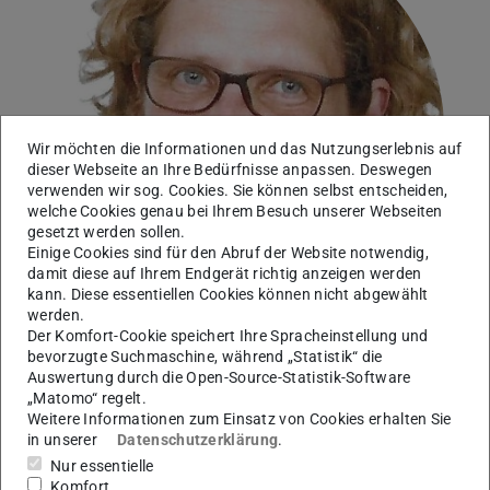
Wir möchten die Informationen und das Nutzungserlebnis auf
dieser Webseite an Ihre Bedürfnisse anpassen. Deswegen
verwenden wir sog. Cookies. Sie können selbst entscheiden,
welche Cookies genau bei Ihrem Besuch unserer Webseiten
gesetzt werden sollen.
Einige Cookies sind für den Abruf der Website notwendig,
damit diese auf Ihrem Endgerät richtig anzeigen werden
kann. Diese essentiellen Cookies können nicht abgewählt
werden.
Der Komfort-Cookie speichert Ihre Spracheinstellung und
bevorzugte Suchmaschine, während „Statistik“ die
Auswertung durch die Open-Source-Statistik-Software
Leitung Grünes Klassenzimmer
„Matomo“ regelt.
Weitere Informationen zum Einsatz von Cookies erhalten Sie
Arbeitsgebiet(e)
in unserer
Datenschutzerklärung
.
Nur essentielle
Botanischer Garten
,
Poppinga lab: Biomechanics,
Komfort