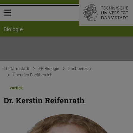
Menü öffnen
Biologie
Sie befinden sich hier:
TU Darmstadt
FB Biologie
Fachbereich
Über den Fachbereich
zurück
Dr.
Kerstin Reifenrath