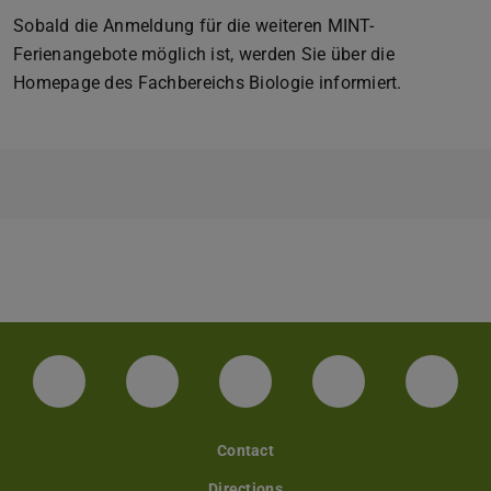
Sobald die Anmeldung für die weiteren MINT-
Ferienangebote möglich ist, werden Sie über die
Homepage des Fachbereichs Biologie informiert.
LinkedIn-Seite der TU Darmstadt
Instagram-Kanal der TU Darmstad
Bluesky-Kanal der TU D
Facebook-Seite
YouTu
Contact
Directions