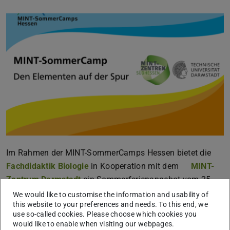
Im Rahmen der MINT-SommerCamps Hessen bietet die
Fachdidaktik Biologie
in Kooperation mit dem
MINT-
Zentrum Darmstadt
ein Sommerferienangebot vom 25.
bis zum 29. Juli für Schüler*innen der 3. und 4.
We would like to customise the information and usability of
this website to your preferences and needs. To this end, we
Jahrgangsstufe an. Die Schüler*innen versetzen sich
use so-called cookies. Please choose which cookies you
dabei in die Rolle von Forscher*innen, die
would like to enable when visiting our webpages.