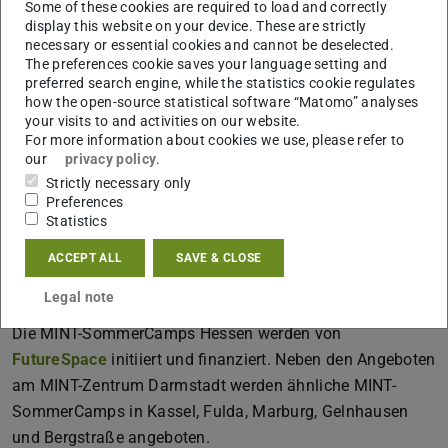
Forschungsfragen zu verschiedenen Phänomenen aus der
Some of these cookies are required to load and correctly
display this website on your device. These are strictly
Lebenswelt formulieren, Vermutungen aufstellen und
necessary or essential cookies and cannot be deselected.
diese mit Experimenten versuchen zu beantworten.
The preferences cookie saves your language setting and
preferred search engine, while the statistics cookie regulates
Das Ferienangebot richtet sich an alle Grundschulen in
how the open-source statistical software “Matomo” analyses
Darmstadt und Umgebung und war binnen weniger Tage
your visits to and activities on our website.
For more information about cookies we use, please refer to
ausgebucht. Aufgrund der hohen Nachfrage wartet das
our
privacy policy
.
Team der Fachdidaktik Biologie derzeit auf den zweiten
Strictly necessary only
Startschuss für weitere MINT-Ferienangebote am Ende der
Preferences
Sommerferien, die am MINT-Zentrum Darmstadt und am
Statistics
MINT-Zentrum Schuldorf Bergstraße (Link:
ACCEPT ALL
SAVE & CLOSE
https://www.schuldorf.de/schulleben/ag-mint-
Legal note
zentrum/aktuelles-mint-ag) in Seeheim geplant sind.
Die MINT-SommerCamps Hessen werden von
FutureSpace
initiiert und finanziert. Neben den Angeboten
am MINT-Zentrum Darmstadt werden ähnliche MINT-
SommerCamps in Kassel, Fulda, Marburg, Gelnhausen
und Bergstraße angeboten.