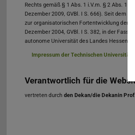
Rechts gemäß § 1 Abs. 1 i.V.m. § 2 Abs. 1 
Dezember 2009, GVBl. I S. 666). Seit dem In
zur organisatorischen Fortentwicklung der 
Dezember 2004, GVBl. I S. 382, in der Fassun
autonome Universität des Landes Hessen.
Impressum der Technischen Universität 
Verantwortlich für die Webs
vertreten durch
den Dekan/die Dekanin Prof.