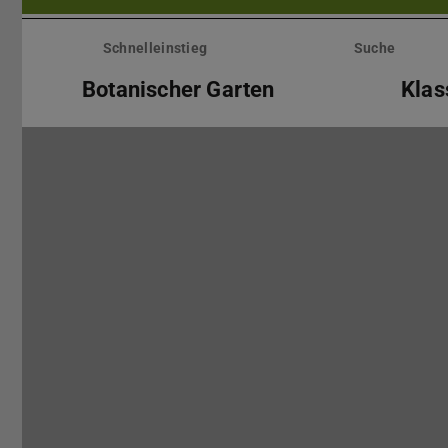
Menü
überspringen
Schnelleinstieg
Suche
Botanischer Garten
Kla