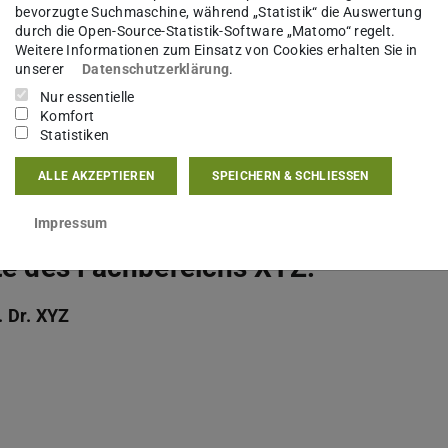
bevorzugte Suchmaschine, während „Statistik“ die Auswertung
Nr. 1 HHG (Hessisches Hochschulgesetz vom 14.
durch die Open-Source-Statistik-Software „Matomo“ regelt.
-Kraft-Treten des TU Darmstadt-Gesetzes (Gesetz
Weitere Informationen zum Einsatz von Cookies erhalten Sie in
unserer
Datenschutzerklärung
.
Technischen Universität Darmstadt vom 05.
Nur essentielle
g vom 14. Dezember 2009, GVBl. I S. 699) ist sie
Komfort
Statistiken
ALLE AKZEPTIEREN
SPEICHERN & SCHLIESSEN
Darmstadt
Impressum
ite des Fachbereichs XYZ:
 Dr. XYZ