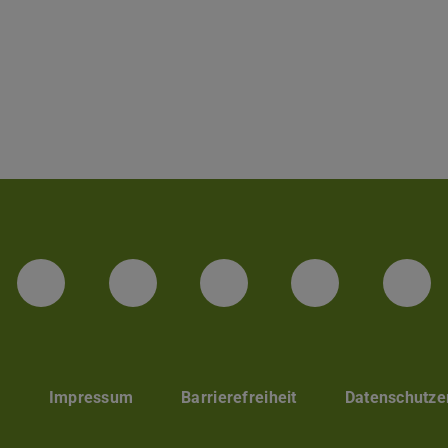
LinkedIn-Seite der TU Darmstadt
Instagram-Kanal der TU 
Bluesky-Kanal de
Facebook-
You
p
Impressum
Barrierefreiheit
Datenschutze