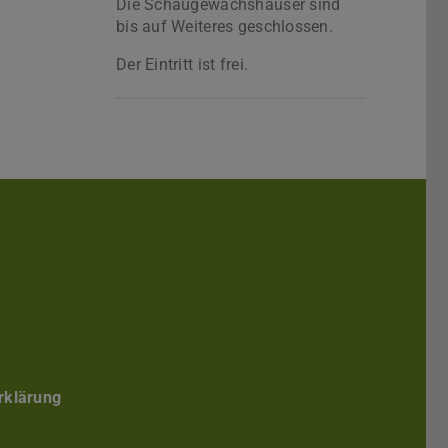
Die Schaugewächshäuser sind
bis auf Weiteres geschlossen.
Der Eintritt ist frei.
Darmstadt
r TU Darmstadt
Seite der TU Darmstadt
Tube-Kanal der TU Darmstadt
rklärung