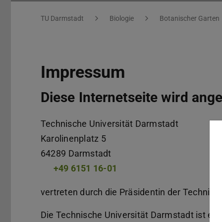
Impressum
Sie befinden sich hier:
TU Darmstadt
Biologie
Botanischer Garten
Impressum
Diese Internetseite wird ang
Technische Universität Darmstadt
Karolinenplatz 5
64289
Darmstadt
+49 6151 16-01
vertreten durch die Präsidentin der Technisch
Die Technische Universität Darmstadt ist ein