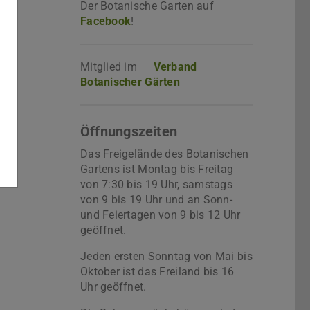
Der Botanische Garten auf
Facebook
!
Mitglied im
Verband
Botanischer Gärten
Öffnungszeiten
Das Freigelände des Botanischen
Gartens ist Montag bis Freitag
von 7:30 bis 19 Uhr, samstags
von 9 bis 19 Uhr und an Sonn-
und Feiertagen von 9 bis 12 Uhr
geöffnet.
Jeden ersten Sonntag von Mai bis
Oktober ist das Freiland bis 16
Uhr geöffnet.