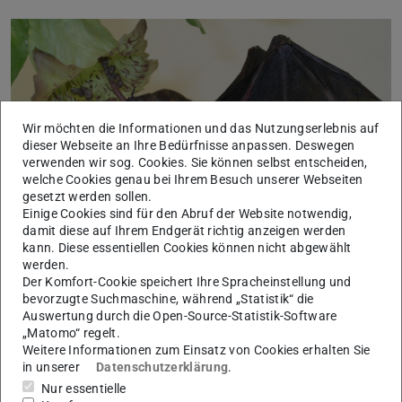
Wir möchten die Informationen und das Nutzungserlebnis auf
dieser Webseite an Ihre Bedürfnisse anpassen. Deswegen
Zurück
Vor
Bild: Berend Koch
verwenden wir sog. Cookies. Sie können selbst entscheiden,
welche Cookies genau bei Ihrem Besuch unserer Webseiten
gesetzt werden sollen.
Einige Cookies sind für den Abruf der Website notwendig,
damit diese auf Ihrem Endgerät richtig anzeigen werden
kann. Diese essentiellen Cookies können nicht abgewählt
Blütenfledermaus "Glossophaga soricina"
werden.
Der Komfort-Cookie speichert Ihre Spracheinstellung und
bevorzugte Suchmaschine, während „Statistik“ die
Aufgaben der Zoologischen
Auswertung durch die Open-Source-Statistik-Software
Sammlung
„Matomo“ regelt.
Weitere Informationen zum Einsatz von Cookies erhalten Sie
in unserer
Datenschutzerklärung
.
Die Zoologische Sammlung dient als Anschauungs- und
Nur essentielle
Vergleichssammlung in verschiedenen Modulen des