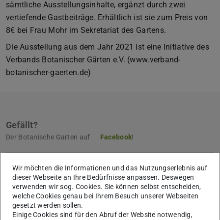
sämtliche Ausstellungsinhalte, ergänzt durch zwei
vertiefende Gastbeiträge. Erhältlich ist sie zum Preis von
8€ bei Frau Mohr im Sekretariat des Gartens.
Die Ausstellung aus dem Jahr 2021 ist eine Initiative des
Verbands Botanischer Gärten e.V. (www.verband-
botanischer-gaerten.de)
Gefällt?
Der Botanische Garten auf
Facebook
!
Wir möchten die Informationen und das Nutzungserlebnis auf
Mitglied im
Verband Botanischer Gärten
dieser Webseite an Ihre Bedürfnisse anpassen. Deswegen
verwenden wir sog. Cookies. Sie können selbst entscheiden,
welche Cookies genau bei Ihrem Besuch unserer Webseiten
Öffnungszeiten
gesetzt werden sollen.
Das Freigelände des Botanischen Gartens ist Montag bis Freitag
Einige Cookies sind für den Abruf der Website notwendig,