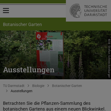
Menü öffnen
Botanischer Garten
Bild: Stefan Schneckenburger
Ausstellungen
Sie befinden sich hier:
TU Darmstadt
Biologie
Botanischer Garten
Ausstellungen
Betrachten Sie die Pflanzen-Sammlung des
botanischen Gartens aus einem neuen Blickwinkel.