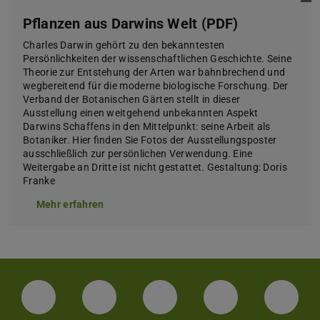
Pflanzen aus Darwins Welt (PDF)
Charles Darwin gehört zu den bekanntesten
Persönlichkeiten der wissenschaftlichen Geschichte. Seine
Theorie zur Entstehung der Arten war bahnbrechend und
wegbereitend für die moderne biologische Forschung. Der
Verband der Botanischen Gärten stellt in dieser
Ausstellung einen weitgehend unbekannten Aspekt
Darwins Schaffens in den Mittelpunkt: seine Arbeit als
Botaniker. Hier finden Sie Fotos der Ausstellungsposter
ausschließlich zur persönlichen Verwendung. Eine
Weitergabe an Dritte ist nicht gestattet. Gestaltung: Doris
Franke
Mehr erfahren
LinkedIn-Seite der TU Darmstadt
Instagram-Kanal der TU Darmstad
Bluesky-Kanal der TU D
Facebook-Seite
YouTu