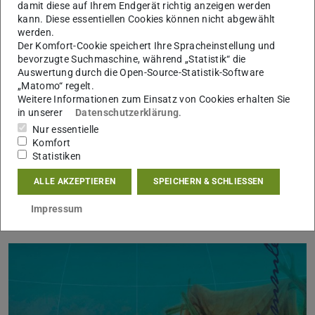
von 7:30 bis 19 Uhr, samstags von 9 bis 19 Uhr und an Sonn- und
damit diese auf Ihrem Endgerät richtig anzeigen werden
Feiertagen von 9 bis 12 Uhr geöffnet.
kann. Diese essentiellen Cookies können nicht abgewählt
werden.
Jeden ersten Sonntag von Mai bis Oktober ist das Freiland bis 16
Der Komfort-Cookie speichert Ihre Spracheinstellung und
Uhr geöffnet.
bevorzugte Suchmaschine, während „Statistik“ die
Die Schaugewächshäuser sind bis auf Weiteres geschlossen.
Auswertung durch die Open-Source-Statistik-Software
„Matomo“ regelt.
Der Eintritt ist frei.
Weitere Informationen zum Einsatz von Cookies erhalten Sie
in unserer
Datenschutzerklärung
.
Nur essentielle
Komfort
Statistiken
Materialien zu aktuellen und
ALLE AKZEPTIEREN
SPEICHERN & SCHLIESSEN
vergangenen Ausstellungen im
Impressum
Botanischen Garten