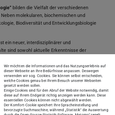
logie“
bilden die Vielfalt der verschiedenen
b. Neben molekularen, biochemischen und
ologie, Biodiversität und Entwicklungsbiologie
st ein neuer, interdisziplinärer und
lte sind sowohl aktuelle Erkenntnisse der
genieur- und Materialwissenschaften. Es ist der
erdisziplinären Gebiet der synthetischen Biologie
Wir möchten die Informationen und das Nutzungserlebnis auf
dieser Webseite an Ihre Bedürfnisse anpassen. Deswegen
ue Forschungs- und Berufsfeld vorbereitet.
verwenden wir sog. Cookies. Sie können selbst entscheiden,
welche Cookies genau bei Ihrem Besuch unserer Webseiten
otechnologie (BME)“
ist ein gemeinsames
gesetzt werden sollen.
Einige Cookies sind für den Abruf der Website notwendig, damit
ie. Der Fokus dieser
Bachelor- und
diese auf Ihrem Endgerät richtig anzeigen werden kann. Diese
 molekularen Biologie, Biochemie und
essentiellen Cookies können nicht abgewählt werden.
Der Komfort-Cookie speichert Ihre Spracheinstellung und
Molekülen und Mikroorganismen.
bevorzugte Suchmaschine, während „Statistik“ die Auswertung
durch die Open-Source-Statistik-Software „Matomo“ regelt.