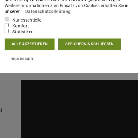
n Studiengang
„Biologie für das Lehramt an
Weitere Informationen zum Einsatz von Cookies erhalten Sie in
unserer
Datenschutzerklärung
.
sen mit gezielter Fachpädagogik verbindet.
Nur essentielle
Komfort
Statistiken
mit uns den Fachbereich
ALLE AKZEPTIEREN
SPEICHERN & SCHLIESSEN
Impressum
st